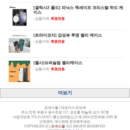
[갤럭시Z 폴드] 피닉스 맥세이프 크리스탈 하드 케
이스
상품가격 :
회원전용
[트라이코지] 감성뷰 투명 젤리 케이스
상품가격 :
회원전용
[첼시]슈퍼슬림 젤리케이스
상품가격 :
회원전용
더보기
포넥스몰
|
대표이사:유보애
주소:인천 부평구 동수천로 117, 코오롱 하늘채 상가 107호
사업자번호:374-21-01415
|
통신판매업신고:제 2024-인천부평-2185 호
고객센터: 게시판에 문의해주세요.
COPYRIGHT (C)
포넥스몰
ALL RIGHTS RESERVED.