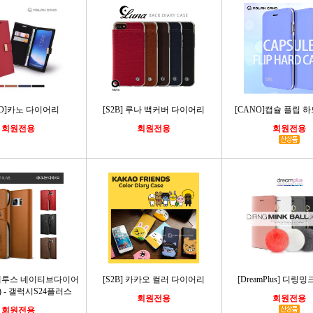
NO]카노 다이어리
[S2B] 루나 백커버 다이어리
[CANO]캡슐 플립 
회원전용
회원전용
회원전용
] 베루스 네이티브다이어
[S2B] 카카오 컬러 다이어리
[DreamPlus] 디
or) - 갤럭시S24플러스
회원전용
회원전용
회원전용