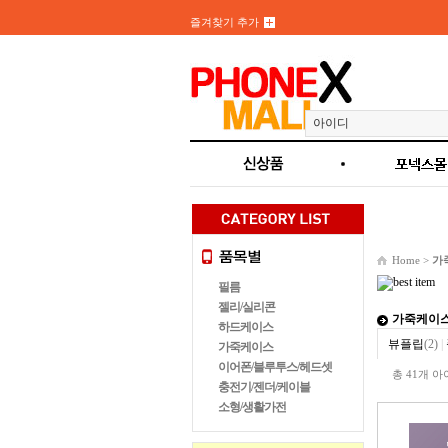
즐겨찾기 추가
Home >
가
필름
젤리/실리콘
가죽케이
하드케이스
뷰플립
(2)
|
가죽케이스
이어폰/블루투스/헤드셋
총 41개 
충전기/젠더/케이블
소형/생활가전