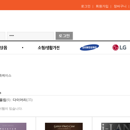
로그인
회원가입
장바구니
｜
｜
죽케이스
스
플립
(6)
|
다이어리
(35)
아이템이 있습니다.