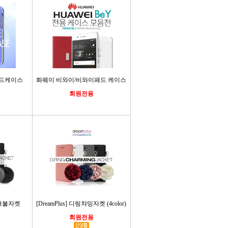
하드케이스
화웨이 비와이/비와이패드 케이스
회원전용
링밍크볼자켓
[DreamPlus] 디링챠밍자켓 (4color)
회원전용