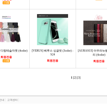
s] 디링테슬자켓 (4color)
[VERUS] 베루스 싱글핏 (3color) -
[AURASUI] 아우라
S24
리 (4color)
회원전용
회원전용
회원전용
1
[2]
[3]
안내
│
고객센터
│