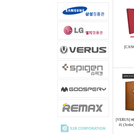
[CA
[VERUS
리 (3col