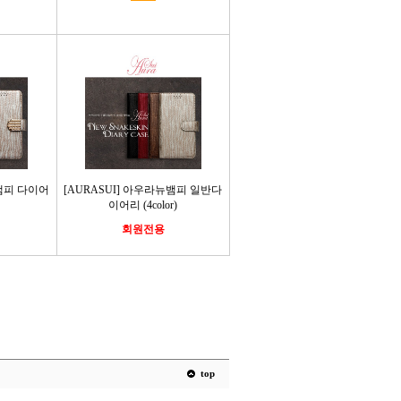
뉴뱀피 다이어
[AURASUI] 아우라뉴뱀피 일반다
이어리 (4color)
회원전용
top