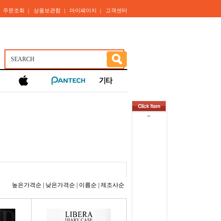
주문조회
상품보관함
마이페이지
고객센터
｜
｜
｜
｜
높은가격순
|
낮은가격순
|
이름순
|
제조사순