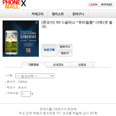
[폰조이] 9H G글라스 *유리필름* (5매1셋 벌
크)
기종 :
원산지 :
CHINA
제조사 :
폰조이
구매수량 :
개
포넥스몰
|
대표이사:유보애
주소:인천 부평구 동수천로 117, 코오롱 하늘채 상가 107호